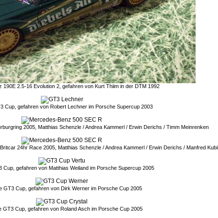
190E 2.5-16 Evolution 2, gefahren von Kurt Thiim in der DTM 1992
 Cup, gefahren von Robert Lechner im Porsche Supercup 2003
urgring 2005, Matthias Schenzle / Andrea Kammerl / Erwin Derichs / Timm Meinrenken
ritcar 24hr Race 2005, Matthias Schenzle / Andrea Kammerl / Erwin Derichs / Manfred Kubi
 Cup, gefahren von Matthias Weiland im Porsche Supercup 2005
e GT3 Cup, gefahren von Dirk Werner im Porsche Cup 2005
 GT3 Cup, gefahren von Roland Asch im Porsche Cup 2005